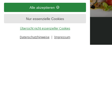
Alle akzeptieren
Nur essenzielle Cookies
ANGEBOTE
TISCH
Übersicht nicht essenzieller Cookies
KONTAKT
RESERVIEREN
Datenschutzhinweise
Impressum
Natur- & Sporthotel Zuflucht
Zuflucht 1
D-72250 Freudenstadt-Zuflucht
Tel.: +49 (0) 7804-912-560
info@hotel-zuflucht.de
SERVICE