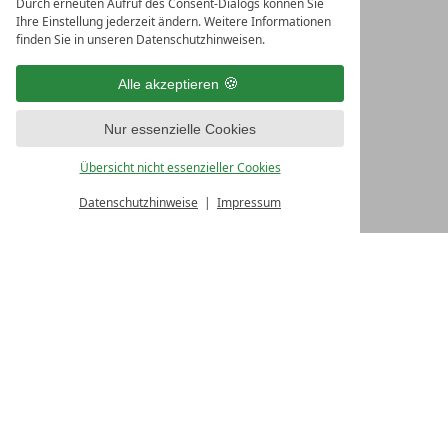
Durch erneuten Aufruf des Consent-Dialogs können Sie
Ihre Einstellung jederzeit ändern. Weitere Informationen
finden Sie in unseren Datenschutzhinweisen.
Alle akzeptieren
Nur essenzielle Cookies
Übersicht nicht essenzieller Cookies
Datenschutzhinweise
Impressum
Kulinarik in der
Zuflucht
bedeutet: Platz nehmen,
schmecken
, bleiben wollen.