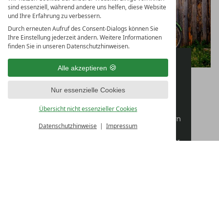
sind essenziell, während andere uns helfen, diese Website
und Ihre Erfahrung zu verbessern.
Durch erneuten Aufruf des Consent-Dialogs können Sie
Ihre Einstellung jederzeit ändern. Weitere Informationen
finden Sie in unseren Datenschutzhinweisen.
RADELN, WO DER SCHWARZWALD ATMET
Alle akzeptieren
GUTES GEFÜHL AUF
ZWEI RÄDERN
Nur essenzielle Cookies
Wer in der Zuflucht aufs Rad steigt, spürt
Übersicht nicht essenzieller Cookies
schnell: Hier geht’s nicht um Kilometer, sondern
Datenschutzhinweise
Impressum
ums Erleben. Die Region rund ums Hotel bietet
abwechslungsreiche Strecken für Genussradler,
E-Biker und sportlich Ambitionierte – mit
Waldwegen, aussichtsreichen Höhenzügen und
stillen Zwischenstopps. Mal fordernd, mal
fließend, aber immer nah an der Natur. Und das
Beste: Die Tour beginnt direkt vor der Haustür –
ganz ohne Hektik, aber mit jeder Menge