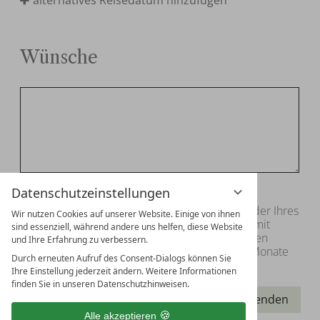
alternatives Reisedatum hinzufügen
Wünsche
Datenschutzeinstellungen
Datenschutz:
Wir verarbeiten Ihre Daten
ausschließlich zur Bearbeitung Ihrer Anfrage oder Ihres
Wir nutzen Cookies auf unserer Website. Einige von ihnen
Auftrags. Weitere Informationen zum Umgang mit
sind essenziell, während andere uns helfen, diese Website
personenbezogenen Daten finden Sie in unseren
und Ihre Erfahrung zu verbessern.
Datenschutzhinweisen
. Die Daten werden 24 Monate
Durch erneuten Aufruf des Consent-Dialogs können Sie
nach der Anfrage gelöscht.
Ihre Einstellung jederzeit ändern. Weitere Informationen
finden Sie in unseren Datenschutzhinweisen.
Absenden
Alle akzeptieren